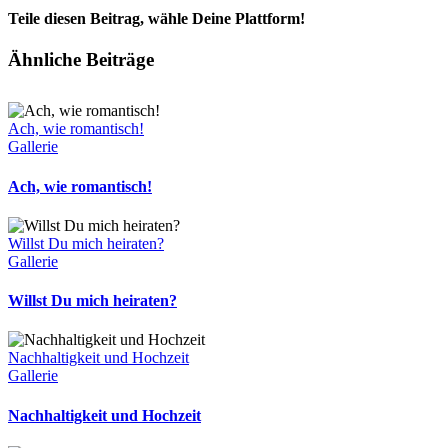
Teile diesen Beitrag, wähle Deine Plattform!
Facebook
X
Reddit
LinkedIn
Tumblr
Pinterest
Vk
E-
Ähnliche Beiträge
Mail
Ach, wie romantisch!
Gallerie
Ach, wie romantisch!
Willst Du mich heiraten?
Gallerie
Willst Du mich heiraten?
Nachhaltigkeit und Hochzeit
Gallerie
Nachhaltigkeit und Hochzeit