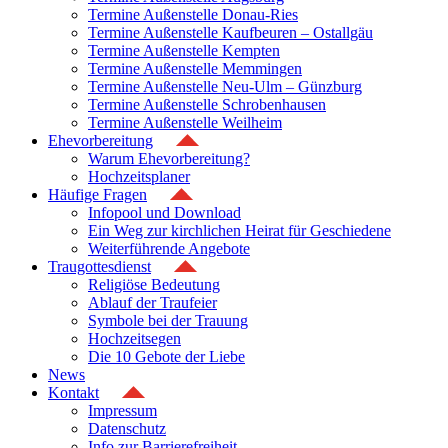
Termine Außenstelle Donau-Ries
Termine Außenstelle Kaufbeuren – Ostallgäu
Termine Außenstelle Kempten
Termine Außenstelle Memmingen
Termine Außenstelle Neu-Ulm – Günzburg
Termine Außenstelle Schrobenhausen
Termine Außenstelle Weilheim
Ehevorbereitung
Warum Ehevorbereitung?
Hochzeitsplaner
Häufige Fragen
Infopool und Download
Ein Weg zur kirchlichen Heirat für Geschiedene
Weiterführende Angebote
Traugottesdienst
Religiöse Bedeutung
Ablauf der Traufeier
Symbole bei der Trauung
Hochzeitsegen
Die 10 Gebote der Liebe
News
Kontakt
Impressum
Datenschutz
Info zur Barrierefreiheit