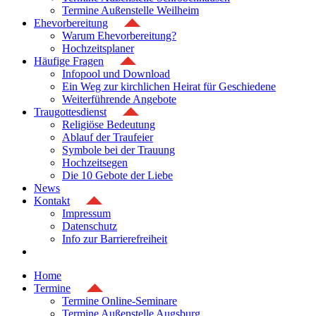
Termine Außenstelle Weilheim
Ehevorbereitung
Warum Ehevorbereitung?
Hochzeitsplaner
Häufige Fragen
Infopool und Download
Ein Weg zur kirchlichen Heirat für Geschiedene
Weiterführende Angebote
Traugottesdienst
Religiöse Bedeutung
Ablauf der Traufeier
Symbole bei der Trauung
Hochzeitsegen
Die 10 Gebote der Liebe
News
Kontakt
Impressum
Datenschutz
Info zur Barrierefreiheit
Home
Termine
Termine Online-Seminare
Termine Außenstelle Augsburg