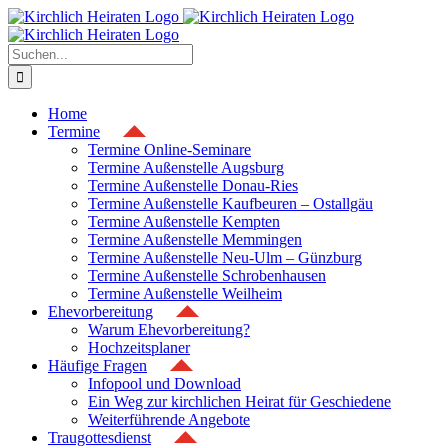
Zum
Inhalt
springen
Suche
nach:
Home
Termine
Termine Online-Seminare
Termine Außenstelle Augsburg
Termine Außenstelle Donau-Ries
Termine Außenstelle Kaufbeuren – Ostallgäu
Termine Außenstelle Kempten
Termine Außenstelle Memmingen
Termine Außenstelle Neu-Ulm – Günzburg
Termine Außenstelle Schrobenhausen
Termine Außenstelle Weilheim
Ehevorbereitung
Warum Ehevorbereitung?
Hochzeitsplaner
Häufige Fragen
Infopool und Download
Ein Weg zur kirchlichen Heirat für Geschiedene
Weiterführende Angebote
Traugottesdienst