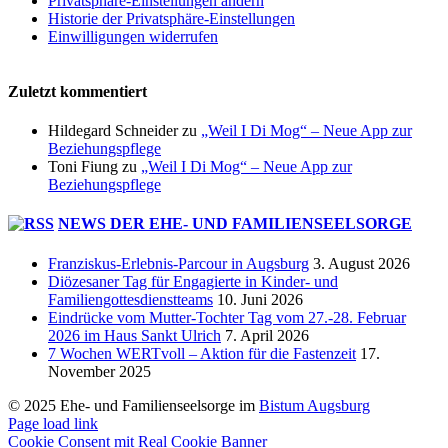
Privatsphäre-Einstellungen ändern
Historie der Privatsphäre-Einstellungen
Einwilligungen widerrufen
Zuletzt kommentiert
Hildegard Schneider
zu
„Weil I Di Mog“ – Neue App zur
Beziehungspflege
Toni Fiung
zu
„Weil I Di Mog“ – Neue App zur
Beziehungspflege
NEWS DER EHE- UND FAMILIENSEELSORGE
Franziskus-Erlebnis-Parcour in Augsburg
3. August 2026
Diözesaner Tag für Engagierte in Kinder- und
Familiengottesdienstteams
10. Juni 2026
Eindrücke vom Mutter-Tochter Tag vom 27.-28. Februar
2026 im Haus Sankt Ulrich
7. April 2026
7 Wochen WERTvoll – Aktion für die Fastenzeit
17.
November 2025
© 2025 Ehe- und Familienseelsorge im
Bistum Augsburg
Page load link
Cookie Consent mit Real Cookie Banner