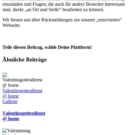
einzuladen und Fragen, die auch für andere Besucher interessant
sind, direkt „an Ort und Stelle“ bearbeiten zu können.
Wir freuen uns über Rückmeldungen zur unserer „renovierten“
Webseite.
Teile diesen Beitrag, wähle Deine Plattform!
Facebook
X
Reddit
LinkedIn
Tumblr
Pinterest
Vk
E-
Ähnliche Beiträge
Mail
Valentinsgottesdienst
@ home
Gallerie
Valentinsgottesdienst
@ home