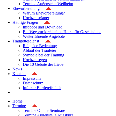
Termine Außenstelle Weilheim
Ehevorbereitung
Warum Ehevorbereitung?
Hochzeitsplaner
Häufige Fragen
Infopool und Download
Ein Weg zur kirchlichen Heirat für Geschiedene
Weiterführende Angebote
Traugottesdienst
Religiöse Bedeutung
Ablauf der Traufeier
Symbole bei der Trauung
Hochzeitsegen
Die 10 Gebote der Liebe
News
Kontakt
Impressum
Datenschutz
Info zur Barrierefreiheit
Home
Termine
Termine Online-Seminare
Termine Außenstelle Augsburg