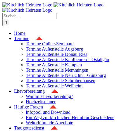
Zum
Inhalt
springen
Suche
nach:
Home
Termine
Termine Online-Seminare
Termine Außenstelle Augsburg
Termine Außenstelle Donau-Ries
Termine Außenstelle Kaufbeuren – Ostallgäu
Termine Außenstelle Kempten
Termine Außenstelle Memmingen
Termine Außenstelle Neu-Ulm – Günzburg
Termine Außenstelle Schrobenhausen
Termine Außenstelle Weilheim
Ehevorbereitung
Warum Ehevorbereitung?
Hochzeitsplaner
Häufige Fragen
Infopool und Download
Ein Weg zur kirchlichen Heirat für Geschiedene
Weiterführende Angebote
Traugottesdienst