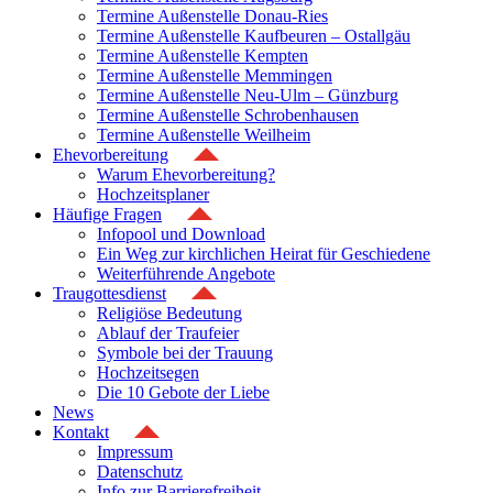
Termine Außenstelle Donau-Ries
Termine Außenstelle Kaufbeuren – Ostallgäu
Termine Außenstelle Kempten
Termine Außenstelle Memmingen
Termine Außenstelle Neu-Ulm – Günzburg
Termine Außenstelle Schrobenhausen
Termine Außenstelle Weilheim
Ehevorbereitung
Warum Ehevorbereitung?
Hochzeitsplaner
Häufige Fragen
Infopool und Download
Ein Weg zur kirchlichen Heirat für Geschiedene
Weiterführende Angebote
Traugottesdienst
Religiöse Bedeutung
Ablauf der Traufeier
Symbole bei der Trauung
Hochzeitsegen
Die 10 Gebote der Liebe
News
Kontakt
Impressum
Datenschutz
Info zur Barrierefreiheit