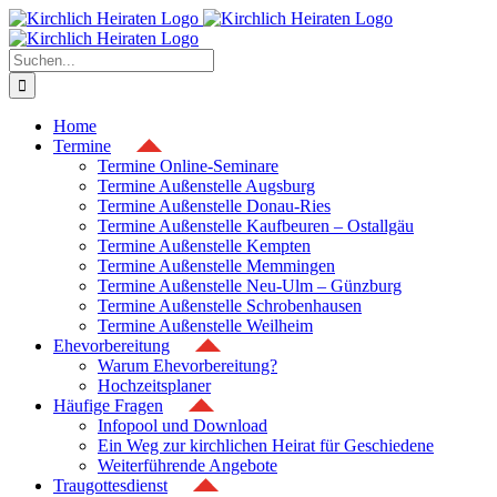
Zum
Inhalt
springen
Suche
nach:
Home
Termine
Termine Online-Seminare
Termine Außenstelle Augsburg
Termine Außenstelle Donau-Ries
Termine Außenstelle Kaufbeuren – Ostallgäu
Termine Außenstelle Kempten
Termine Außenstelle Memmingen
Termine Außenstelle Neu-Ulm – Günzburg
Termine Außenstelle Schrobenhausen
Termine Außenstelle Weilheim
Ehevorbereitung
Warum Ehevorbereitung?
Hochzeitsplaner
Häufige Fragen
Infopool und Download
Ein Weg zur kirchlichen Heirat für Geschiedene
Weiterführende Angebote
Traugottesdienst