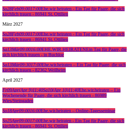
So
28
Feb
09:00
17:00
Ehe.wir heiraten - Ein Tag für Paare, die sich
kirchlich trauen - 86941 St. Ottilien
März 2027
So
28
Feb
09:00
17:00
Ehe.wir heiraten - Ein Tag für Paare, die sich
kirchlich trauen - 86941 St. Ottilien
Sa
13
Mär
09:00
16:00
EHE.WIR.HEIRATEN
Ein Tag für Paare, die
sich kirchlich trauen - in Buchloe
Sa
13
Mär
09:30
17:00
Ehe.wir.heiraten – Ein Tag für Paare, die sich
kirchlich trauen - 82362 Weilheim
April 2027
Fr
09
Apr
(Apr 9)
11:40
Sa
10
(Apr 10)
11:40
Ehe.wir.heiraten – Ein
Wochenende für Paare, die sich kirchlich trauen - 86989
Wies/Steingaden
So
18
Apr
09:00
16:00
Ehe.wir.heiraten – Online-Tagesseminar
So
25
Apr
09:00
17:00
Ehe.wir heiraten - Ein Tag für Paare, die sich
kirchlich trauen - 86941 St. Ottilien