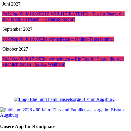
Juni 2027
Sa
12
Jun
09:00
16:00
EHE.WIR.HEIRATEN
Ein Tag für Paare, die
sich kirchlich trauen - in Marktoberdorf
September 2027
So
19
Sep
09:00
16:00
Ehe.wir.heiraten – Online-Tagesseminar
Oktober 2027
Sa
23
Okt
09:30
17:00
Ehe.wir.heiraten – Ein Tag für Paare, die sich
kirchlich trauen - 82362 Weilheim
Unsere App für Brautpaare