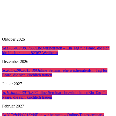
Oktober 2026
Sa
17
Okt
09:30
17:00
Ehe.wir.heiraten – Ein Tag für Paare, die sich
kirchlich trauen - 82362 Weilheim
Dezember 2026
So
20
Dez
09:30
15:30
Online-Seminar ehe.wir.heiraten
Ein Tag für
Paare, die sich kirchlich trauen
Januar 2027
So
10
Jan
09:30
15:30
Online-Seminar ehe.wir.heiraten
Ein Tag für
Paare, die sich kirchlich trauen
Februar 2027
Sa
20
Feb
09:00
16:00
Ehe.wir.heiraten – Online-Tagesseminar -