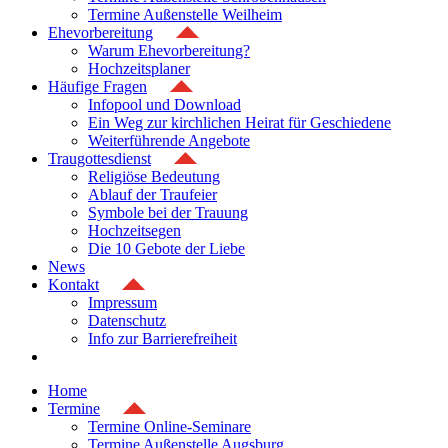
Termine Außenstelle Weilheim
Ehevorbereitung
Warum Ehevorbereitung?
Hochzeitsplaner
Häufige Fragen
Infopool und Download
Ein Weg zur kirchlichen Heirat für Geschiedene
Weiterführende Angebote
Traugottesdienst
Religiöse Bedeutung
Ablauf der Traufeier
Symbole bei der Trauung
Hochzeitsegen
Die 10 Gebote der Liebe
News
Kontakt
Impressum
Datenschutz
Info zur Barrierefreiheit
Home
Termine
Termine Online-Seminare
Termine Außenstelle Augsburg