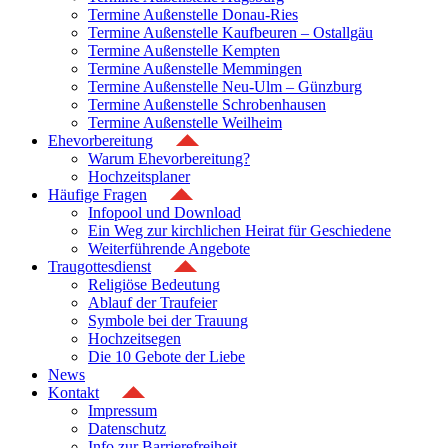
Termine Außenstelle Donau-Ries
Termine Außenstelle Kaufbeuren – Ostallgäu
Termine Außenstelle Kempten
Termine Außenstelle Memmingen
Termine Außenstelle Neu-Ulm – Günzburg
Termine Außenstelle Schrobenhausen
Termine Außenstelle Weilheim
Ehevorbereitung
Warum Ehevorbereitung?
Hochzeitsplaner
Häufige Fragen
Infopool und Download
Ein Weg zur kirchlichen Heirat für Geschiedene
Weiterführende Angebote
Traugottesdienst
Religiöse Bedeutung
Ablauf der Traufeier
Symbole bei der Trauung
Hochzeitsegen
Die 10 Gebote der Liebe
News
Kontakt
Impressum
Datenschutz
Info zur Barrierefreiheit