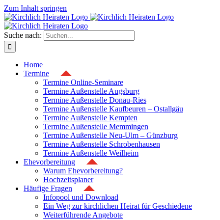
Zum Inhalt springen
Suche nach:
Home
Termine
Termine Online-Seminare
Termine Außenstelle Augsburg
Termine Außenstelle Donau-Ries
Termine Außenstelle Kaufbeuren – Ostallgäu
Termine Außenstelle Kempten
Termine Außenstelle Memmingen
Termine Außenstelle Neu-Ulm – Günzburg
Termine Außenstelle Schrobenhausen
Termine Außenstelle Weilheim
Ehevorbereitung
Warum Ehevorbereitung?
Hochzeitsplaner
Häufige Fragen
Infopool und Download
Ein Weg zur kirchlichen Heirat für Geschiedene
Weiterführende Angebote