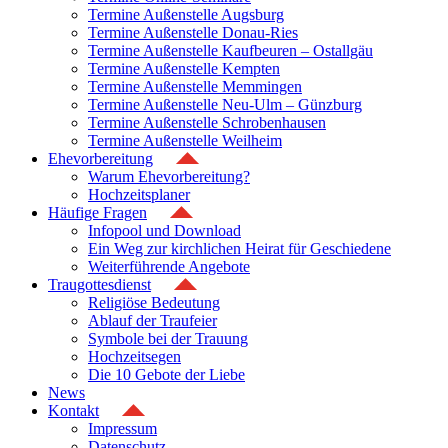
Termine Außenstelle Augsburg
Termine Außenstelle Donau-Ries
Termine Außenstelle Kaufbeuren – Ostallgäu
Termine Außenstelle Kempten
Termine Außenstelle Memmingen
Termine Außenstelle Neu-Ulm – Günzburg
Termine Außenstelle Schrobenhausen
Termine Außenstelle Weilheim
Ehevorbereitung
Warum Ehevorbereitung?
Hochzeitsplaner
Häufige Fragen
Infopool und Download
Ein Weg zur kirchlichen Heirat für Geschiedene
Weiterführende Angebote
Traugottesdienst
Religiöse Bedeutung
Ablauf der Traufeier
Symbole bei der Trauung
Hochzeitsegen
Die 10 Gebote der Liebe
News
Kontakt
Impressum
Datenschutz