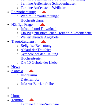
Termine Außenstelle Schrobenhausen
Termine Außenstelle Weilheim
Ehevorbereitung
Warum Ehevorbereitung?
Hochzeitsplaner
Häufige Fragen
Infopool und Download
Ein Weg zur kirchlichen Heirat für Geschiedene
Weiterführende Angebote
Traugottesdienst
Religiöse Bedeutung
Ablauf der Traufeier
Symbole bei der Trauung
Hochzeitsegen
Die 10 Gebote der Liebe
News
Kontakt
Impressum
Datenschutz
Info zur Barrierefreiheit
Home
Termine
Termine Online-Seminare