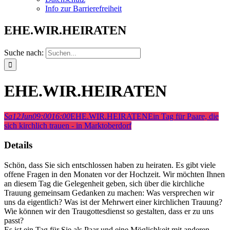
Info zur Barrierefreiheit
EHE.WIR.HEIRATEN
Suche nach:
EHE.WIR.HEIRATEN
Sa
12
Jun
09:00
16:00
EHE.WIR.HEIRATEN
Ein Tag für Paare, die
sich kirchlich trauen - in Marktoberdorf
Details
Schön, dass Sie sich entschlossen haben zu heiraten. Es gibt viele
offene Fragen in den Monaten vor der Hochzeit. Wir möchten Ihnen
an diesem Tag die Gelegenheit geben, sich über die kirchliche
Trauung gemeinsam Gedanken zu machen: Was versprechen wir
uns da eigentlich? Was ist der Mehrwert einer kirchlichen Trauung?
Wie können wir den Traugottesdienst so gestalten, dass er zu uns
passt?
Es ist ein Tag für Sie als Paar und eine Möglichkeit mit anderen