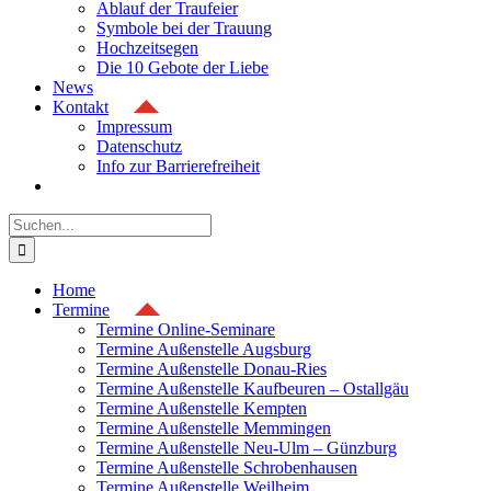
Ablauf der Traufeier
Symbole bei der Trauung
Hochzeitsegen
Die 10 Gebote der Liebe
News
Kontakt
Impressum
Datenschutz
Info zur Barrierefreiheit
Suche
nach:
Home
Termine
Termine Online-Seminare
Termine Außenstelle Augsburg
Termine Außenstelle Donau-Ries
Termine Außenstelle Kaufbeuren – Ostallgäu
Termine Außenstelle Kempten
Termine Außenstelle Memmingen
Termine Außenstelle Neu-Ulm – Günzburg
Termine Außenstelle Schrobenhausen
Termine Außenstelle Weilheim