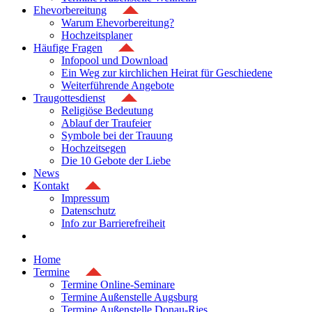
Ehevorbereitung
Warum Ehevorbereitung?
Hochzeitsplaner
Häufige Fragen
Infopool und Download
Ein Weg zur kirchlichen Heirat für Geschiedene
Weiterführende Angebote
Traugottesdienst
Religiöse Bedeutung
Ablauf der Traufeier
Symbole bei der Trauung
Hochzeitsegen
Die 10 Gebote der Liebe
News
Kontakt
Impressum
Datenschutz
Info zur Barrierefreiheit
Home
Termine
Termine Online-Seminare
Termine Außenstelle Augsburg
Termine Außenstelle Donau-Ries