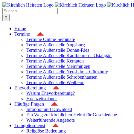
Zum
Inhalt
Suche
springen
nach:
Home
Termine
Termine Online-Seminare
Termine Außenstelle Augsburg
Termine Außenstelle Donau-Ries
Termine Außenstelle Kaufbeuren – Ostallgäu
Termine Außenstelle Kempten
Termine Außenstelle Memmingen
Termine Außenstelle Neu-Ulm – Günzburg
Termine Außenstelle Schrobenhausen
Termine Außenstelle Weilheim
Ehevorbereitung
Warum Ehevorbereitung?
Hochzeitsplaner
Häufige Fragen
Infopool und Download
Ein Weg zur kirchlichen Heirat für Geschiedene
Weiterführende Angebote
Traugottesdienst
Religiöse Bedeutung