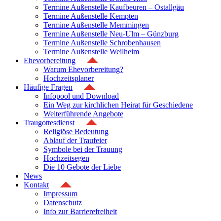
Termine Außenstelle Kaufbeuren – Ostallgäu
Termine Außenstelle Kempten
Termine Außenstelle Memmingen
Termine Außenstelle Neu-Ulm – Günzburg
Termine Außenstelle Schrobenhausen
Termine Außenstelle Weilheim
Ehevorbereitung
Warum Ehevorbereitung?
Hochzeitsplaner
Häufige Fragen
Infopool und Download
Ein Weg zur kirchlichen Heirat für Geschiedene
Weiterführende Angebote
Traugottesdienst
Religiöse Bedeutung
Ablauf der Traufeier
Symbole bei der Trauung
Hochzeitsegen
Die 10 Gebote der Liebe
News
Kontakt
Impressum
Datenschutz
Info zur Barrierefreiheit