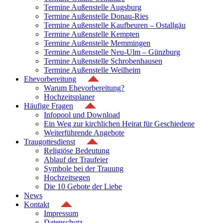
Termine Außenstelle Augsburg
Termine Außenstelle Donau-Ries
Termine Außenstelle Kaufbeuren – Ostallgäu
Termine Außenstelle Kempten
Termine Außenstelle Memmingen
Termine Außenstelle Neu-Ulm – Günzburg
Termine Außenstelle Schrobenhausen
Termine Außenstelle Weilheim
Ehevorbereitung
Warum Ehevorbereitung?
Hochzeitsplaner
Häufige Fragen
Infopool und Download
Ein Weg zur kirchlichen Heirat für Geschiedene
Weiterführende Angebote
Traugottesdienst
Religiöse Bedeutung
Ablauf der Traufeier
Symbole bei der Trauung
Hochzeitsegen
Die 10 Gebote der Liebe
News
Kontakt
Impressum
Datenschutz