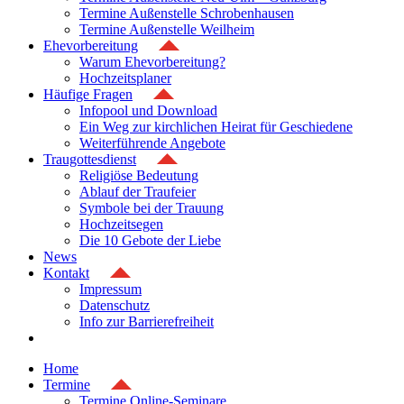
Termine Außenstelle Schrobenhausen
Termine Außenstelle Weilheim
Ehevorbereitung
Warum Ehevorbereitung?
Hochzeitsplaner
Häufige Fragen
Infopool und Download
Ein Weg zur kirchlichen Heirat für Geschiedene
Weiterführende Angebote
Traugottesdienst
Religiöse Bedeutung
Ablauf der Traufeier
Symbole bei der Trauung
Hochzeitsegen
Die 10 Gebote der Liebe
News
Kontakt
Impressum
Datenschutz
Info zur Barrierefreiheit
Home
Termine
Termine Online-Seminare