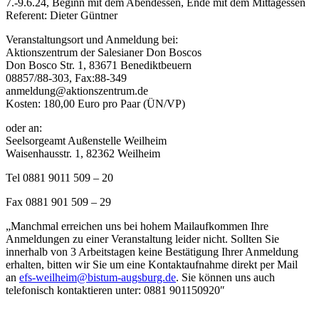
7.-9.6.24, Beginn mit dem Abendessen, Ende mit dem Mittagessen
Referent: Dieter Güntner
Veranstaltungsort und Anmeldung bei:
Aktionszentrum der Salesianer Don Boscos
Don Bosco Str. 1, 83671 Benediktbeuern
08857/88-303, Fax:88-349
anmeldung@aktionszentrum.de
Kosten: 180,00 Euro pro Paar (ÜN/VP)
oder an:
Seelsorgeamt Außenstelle Weilheim
Waisenhausstr. 1, 82362 Weilheim
Tel 0881 9011 509 – 20
Fax 0881 901 509 – 29
„Manchmal erreichen uns bei hohem Mailaufkommen Ihre
Anmeldungen zu einer Veranstaltung leider nicht. Sollten Sie
innerhalb von 3 Arbeitstagen keine Bestätigung Ihrer Anmeldung
erhalten, bitten wir Sie um eine Kontaktaufnahme direkt per Mail
an
efs-weilheim@bistum-augsburg.de
. Sie können uns auch
telefonisch kontaktieren unter: 0881 901150920″