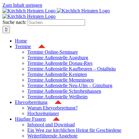
Zum Inhalt springen
Suche nach:
Home
Termine
Termine Online-Seminare
Termine Außenstelle Augsburg
Termine Außenstelle Donau-Ries
Termine Außenstelle Kaufbeuren – Ostallgäu
Termine Außenstelle Kempten
Termine Außenstelle Memmingen
Termine Außenstelle Neu-Ulm – Günzburg
Termine Außenstelle Schrobenhausen
Termine Außenstelle Weilheim
Ehevorbereitung
Warum Ehevorbereitung?
Hochzeitsplaner
Häufige Fragen
Infopool und Download
Ein Weg zur kirchlichen Heirat für Geschiedene
Weiterführende Angebote