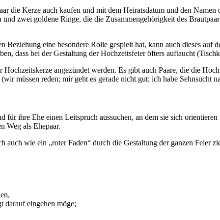
s Paar die Kerze auch kaufen und mit dem Heiratsdatum und den Namen d
en und zwei goldene Ringe, die die Zusammengehörigkeit des Brautpaa
gen Beziehung eine besondere Rolle gespielt hat, kann auch dieses auf 
en, dass bei der Gestaltung der Hochzeitsfeier öfters auftaucht (Tisch
 Hochzeitskerze angezün­det werden. Es gibt auch Paare, die die Hoch
 (wir müssen reden; mir geht es gerade nicht gut; ich habe Sehnsucht n
nd für ihre Ehe einen Leitspruch aussuchen, an dem sie sich orientier
en Weg als Ehepaar.
ch auch wie ein „roter Faden“ durch die Gestaltung der ganzen Feier 
len,
igt darauf eingehen möge;