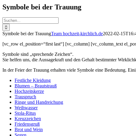
Symbole bei der Trauung
Suche
nach:
Symbole bei der Trauung
Team hochzeit-kirchlich.de
2022-02-15T16:
[vc_row el_position=“first last“] [vc_column] [vc_column_text el_posi
Symbole sind „sprechende Zeichen“.
Sie helfen uns, die Aussagekraft und den Gehalt bestimmter Wirklichke
In der Feier der Trauung erhalten viele Symbole eine Bedeutung. Eini
Festliche Kleidung
Blumen – Brautstrauß
Hochzeitskerze
Trauspruch
Ringe und Handreichung
Weihwasser
Stola-Ritus
Kreuzzeichen
Friedensgruß
Brot und Wein
Segen