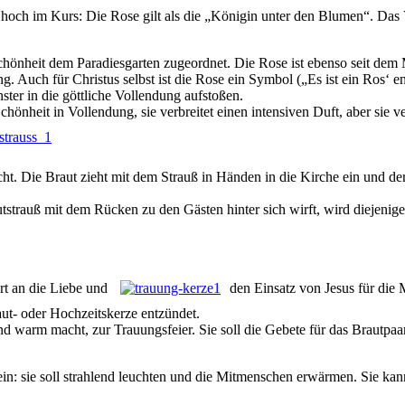
hoch im Kurs: Die Rose gilt als die „Königin unter den Blumen“. Das Ve
chönheit dem Paradiesgarten zugeordnet. Die Rose ist ebenso seit dem M
. Auch für Christus selbst ist die Rose ein Symbol („Es ist ein Ros‘ 
ter in die göttliche Vollendung aufstoßen.
Schönheit in Vollendung, sie verbreitet einen intensiven Duft, aber sie
t. Die Braut zieht mit dem Strauß in Händen in die Kirche ein und de
trauß mit dem Rücken zu den Gästen hinter sich wirft, wird diejenige, d
ert an die Liebe und
den Einsatz von Jesus für die
t- oder Hochzeitskerze ent­zündet.
und warm macht, zur Trauungsfeier. Sie soll die Gebete für das Brautpa
ein: sie soll strahlend leuchten und die Mitmenschen erwärmen. Sie ka