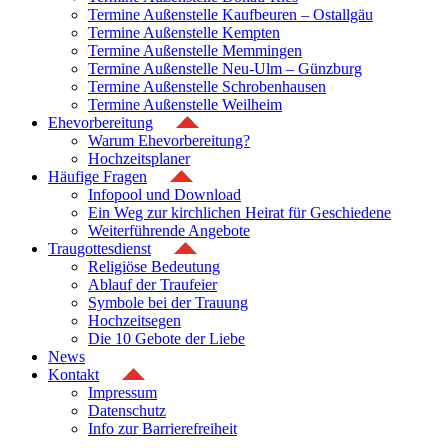
Termine Außenstelle Kaufbeuren – Ostallgäu
Termine Außenstelle Kempten
Termine Außenstelle Memmingen
Termine Außenstelle Neu-Ulm – Günzburg
Termine Außenstelle Schrobenhausen
Termine Außenstelle Weilheim
Ehevorbereitung
Warum Ehevorbereitung?
Hochzeitsplaner
Häufige Fragen
Infopool und Download
Ein Weg zur kirchlichen Heirat für Geschiedene
Weiterführende Angebote
Traugottesdienst
Religiöse Bedeutung
Ablauf der Traufeier
Symbole bei der Trauung
Hochzeitsegen
Die 10 Gebote der Liebe
News
Kontakt
Impressum
Datenschutz
Info zur Barrierefreiheit