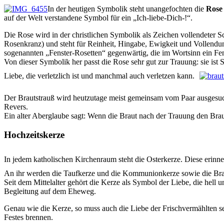
In der heutigen Symbolik steht unangefochten die
Rose
auf der Welt verstandene Symbol für ein „Ich-liebe-Dich-!“.
Die Rose wird in der christlichen Symbolik als Zeichen vollendeter S
Rosenkranz) und steht für Reinheit, Hingabe, Ewigkeit und Vollendung
sogenannten „Fenster-Rosetten“ gegenwärtig, die im Wortsinn ein Fens
Von dieser Symbolik her passt die Rose sehr gut zur Trauung: sie ist 
Liebe, die verletzlich ist und manchmal auch verletzen kann.
Der Brautstrauß wird heutzutage meist gemeinsam vom Paar ausgesuch
Revers.
Ein alter Aberglaube sagt: Wenn die Braut nach der Trauung den Brauts
Hochzeitskerze
In jedem katholi­schen Kirchenraum steht die Osterkerze. Diese erinn
An ihr werden die Tauf­kerze und die Kommunionkerze sowie die Brau
Seit dem Mittelalter gehört die Kerze als Symbol der Liebe, die hell 
Begleitung auf dem Eheweg.
Genau wie die Kerze, so muss auch die Liebe der Frischvermählten s
Festes brennen.