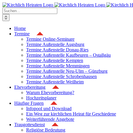
Zum
Inhalt
Suche
springen
nach:
Home
Termine
Termine Online-Seminare
Termine Außenstelle Augsburg
Termine Außenstelle Donau-Ries
Termine Außenstelle Kaufbeuren – Ostallgäu
Termine Außenstelle Kempten
Termine Außenstelle Memmingen
Termine Außenstelle Neu-Ulm – Günzburg
Termine Außenstelle Schrobenhausen
Termine Außenstelle Weilheim
Ehevorbereitung
Warum Ehevorbereitung?
Hochzeitsplaner
Häufige Fragen
Infopool und Download
Ein Weg zur kirchlichen Heirat für Geschiedene
Weiterführende Angebote
Traugottesdienst
Religiöse Bedeutung