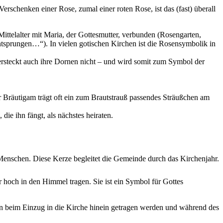
rschenken einer Rose, zumal einer roten Rose, ist das (fast) überall
ittelalter mit Maria, der Gottesmutter, verbunden (Rosengarten,
entsprungen…“). In vielen gotischen Kirchen ist die Rosensymbolik in
 versteckt auch ihre Dornen nicht – und wird somit zum Symbol der
r Bräutigam trägt oft ein zum Brautstrauß passendes Sträußchen am
ie ihn fängt, als nächstes heiraten.
 Menschen. Diese Kerze begleitet die Gemeinde durch das Kirchenjahr.
ar hoch in den Himmel tragen. Sie ist ein Symbol für Gottes
nn beim Einzug in die Kirche hinein getragen werden und während des