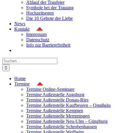
Ablauf der Traufeier
Symbole bei der Trauung
Hochzeitsegen
Die 10 Gebote der Liebe
News
Kontakt
Impressum
Datenschutz
Info zur Barrierefreiheit
Suche
nach:
Home
Termine
Termine Online-Seminare
Termine Außenstelle Augsburg
Termine Außenstelle Donau-Ries
Termine Außenstelle Kaufbeuren – Ostallgäu
Termine Außenstelle Kempten
Termine Außenstelle Memmingen
Termine Außenstelle Neu-Ulm – Günzburg
Termine Außenstelle Schrobenhausen
Termine Außenstelle Weilheim