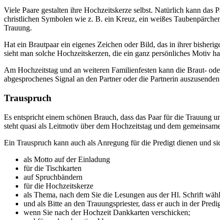
Viele Paare gestalten ihre Hochzeitskerze selbst. Natürlich kann da
christlichen Symbolen wie z. B. ein Kreuz, ein weißes Taubenpärch
Trauung.
Hat ein Brautpaar ein eigenes Zeichen oder Bild, das in ihrer bisheri
sieht man solche Hochzeitskerzen, die ein ganz persönliches Motiv hab
Am Hochzeitstag und an weiteren Familienfesten kann die Braut- oder
abgesprochenes Signal an den Partner oder die Partnerin auszusenden
Trauspruch
Es entspricht einem schönen Brauch, dass das Paar für die Trauung u
steht quasi als Leitmotiv über dem Hochzeitstag und dem gemeinsam
Ein Trauspruch kann auch als Anregung für die Predigt dienen und si
als Motto auf der Einladung
für die Tischkarten
auf Spruchbändern
für die Hochzeitskerze
als Thema, nach dem Sie die Lesungen aus der Hl. Schrift wäh
und als Bitte an den Trauungspriester, dass er auch in der Pred
wenn Sie nach der Hochzeit Dankkarten verschicken;