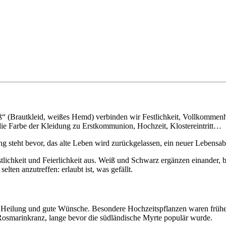
“ (Brautkleid, weißes Hemd) verbinden wir Festlichkeit, Vollkommenheit
 die Farbe der Kleidung zu Erstkommunion, Hochzeit, Klostereintritt…
g steht bevor, das alte Leben wird zurückgelassen, ein neuer Lebensabs
lichkeit und Feierlichkeit aus. Weiß und Schwarz ergänzen einander, 
elten anzutreffen: erlaubt ist, was gefällt.
r Heilung und gute Wünsche. Besondere Hochzeitspflanzen waren frühe
 Rosmarinkranz, lange bevor die südländische Myrte populär wurde.