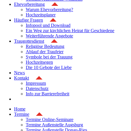
Ehevorbereitung
Warum Ehevorbereitung?
Hochzeitsplaner
Häufige Fragen
Infopool und Download
Ein Weg zur kirchlichen Heirat für Geschiedene
Weiterführende Angebote
Traugottesdienst
Religiöse Bedeutung
Ablauf der Traufeier
Symbole bei der Trauung
Hochzeitsegen
Die 10 Gebote der Liebe
News
Kontakt
Impressum
Datenschutz
Info zur Barrierefreiheit
Home
Termine
Termine Online-Seminare
Termine Außenstelle Augsburg
Termine Außenstelle Donau-Ries