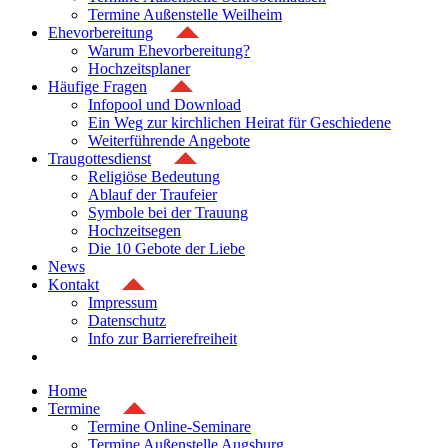
Termine Außenstelle Weilheim
Ehevorbereitung
Warum Ehevorbereitung?
Hochzeitsplaner
Häufige Fragen
Infopool und Download
Ein Weg zur kirchlichen Heirat für Geschiedene
Weiterführende Angebote
Traugottesdienst
Religiöse Bedeutung
Ablauf der Traufeier
Symbole bei der Trauung
Hochzeitsegen
Die 10 Gebote der Liebe
News
Kontakt
Impressum
Datenschutz
Info zur Barrierefreiheit
Home
Termine
Termine Online-Seminare
Termine Außenstelle Augsburg