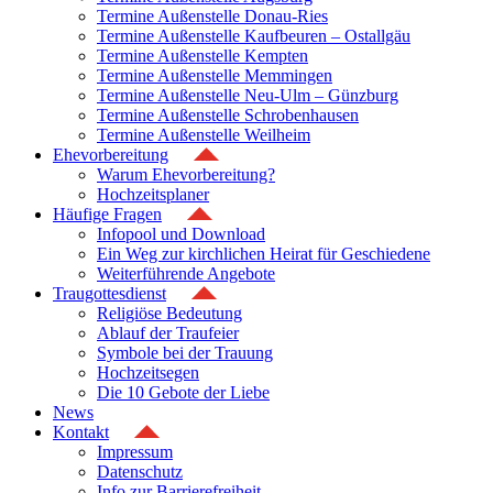
Termine Außenstelle Donau-Ries
Termine Außenstelle Kaufbeuren – Ostallgäu
Termine Außenstelle Kempten
Termine Außenstelle Memmingen
Termine Außenstelle Neu-Ulm – Günzburg
Termine Außenstelle Schrobenhausen
Termine Außenstelle Weilheim
Ehevorbereitung
Warum Ehevorbereitung?
Hochzeitsplaner
Häufige Fragen
Infopool und Download
Ein Weg zur kirchlichen Heirat für Geschiedene
Weiterführende Angebote
Traugottesdienst
Religiöse Bedeutung
Ablauf der Traufeier
Symbole bei der Trauung
Hochzeitsegen
Die 10 Gebote der Liebe
News
Kontakt
Impressum
Datenschutz
Info zur Barrierefreiheit