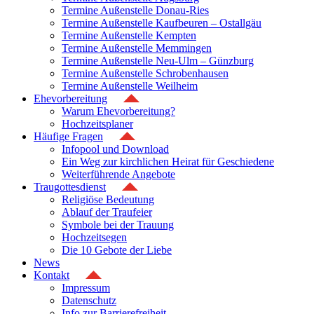
Termine Außenstelle Donau-Ries
Termine Außenstelle Kaufbeuren – Ostallgäu
Termine Außenstelle Kempten
Termine Außenstelle Memmingen
Termine Außenstelle Neu-Ulm – Günzburg
Termine Außenstelle Schrobenhausen
Termine Außenstelle Weilheim
Ehevorbereitung
Warum Ehevorbereitung?
Hochzeitsplaner
Häufige Fragen
Infopool und Download
Ein Weg zur kirchlichen Heirat für Geschiedene
Weiterführende Angebote
Traugottesdienst
Religiöse Bedeutung
Ablauf der Traufeier
Symbole bei der Trauung
Hochzeitsegen
Die 10 Gebote der Liebe
News
Kontakt
Impressum
Datenschutz
Info zur Barrierefreiheit