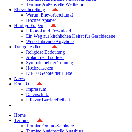
Termine Außenstelle Weilheim
Ehevorbereitung
Warum Ehevorbereitung?
Hochzeitsplaner
Häufige Fragen
Infopool und Download
Ein Weg zur kirchlichen Heirat für Geschiedene
Weiterführende Angebote
Traugottesdienst
Religiöse Bedeutung
Ablauf der Traufeier
Symbole bei der Trauung
Hochzeitsegen
Die 10 Gebote der Liebe
News
Kontakt
Impressum
Datenschutz
Info zur Barrierefreiheit
Home
Termine
Termine Online-Seminare
Termine Außenstelle Augsburg