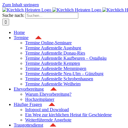
Zum Inhalt springen
Suche nach:
Home
Termine
Termine Online-Seminare
Termine Außenstelle Augsburg
Termine Außenstelle Donau-Ries
Termine Außenstelle Kaufbeuren – Ostallgäu
Termine Außenstelle Kempten
Termine Außenstelle Memmingen
Termine Außenstelle Neu-Ulm – Günzburg
Termine Außenstelle Schrobenhausen
Termine Außenstelle Weilheim
Ehevorbereitung
Warum Ehevorbereitung?
Hochzeitsplaner
Häufige Fragen
Infopool und Download
Ein Weg zur kirchlichen Heirat für Geschiedene
Weiterführende Angebote
Traugottesdienst