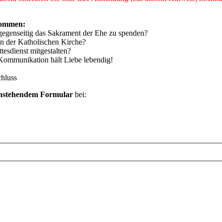
kommen:
 gegenseitig das Sakrament der Ehe zu spenden?
n der Katholischen Kirche?
esdienst mitgestalten?
 Kommunikation hält Liebe lebendig!
chluss
nstehendem Formular
bei: