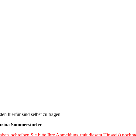
n hierfür sind selbst zu tragen.
arina Sommerstorfer
ben, schreiben Sie bitte Ihre Anmeldung (mit diesem Hinweis) nochmal 