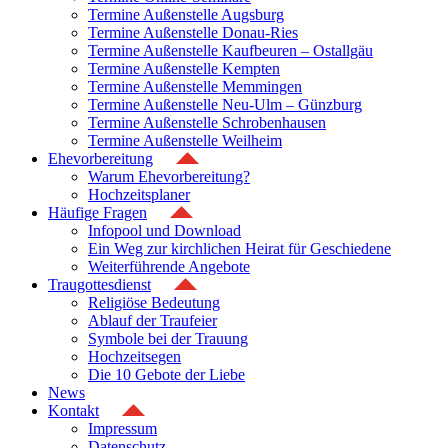
Termine Außenstelle Augsburg
Termine Außenstelle Donau-Ries
Termine Außenstelle Kaufbeuren – Ostallgäu
Termine Außenstelle Kempten
Termine Außenstelle Memmingen
Termine Außenstelle Neu-Ulm – Günzburg
Termine Außenstelle Schrobenhausen
Termine Außenstelle Weilheim
Ehevorbereitung
Warum Ehevorbereitung?
Hochzeitsplaner
Häufige Fragen
Infopool und Download
Ein Weg zur kirchlichen Heirat für Geschiedene
Weiterführende Angebote
Traugottesdienst
Religiöse Bedeutung
Ablauf der Traufeier
Symbole bei der Trauung
Hochzeitsegen
Die 10 Gebote der Liebe
News
Kontakt
Impressum
Datenschutz