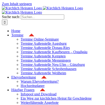
Zum Inhalt springen
Suche nach:
Home
Termine
Termine Online-Seminare
Termine Außenstelle Augsburg
Termine Außenstelle Donau-Ries
Termine Außenstelle Kaufbeuren – Ostallgäu
Termine Außenstelle Kempten
Termine Außenstelle Memmingen
Termine Außenstelle Neu-Ulm – Günzburg
Termine Außenstelle Schrobenhausen
Termine Außenstelle Weilheim
Ehevorbereitung
Warum Ehevorbereitung?
Hochzeitsplaner
Häufige Fragen
Infopool und Download
Ein Weg zur kirchlichen Heirat für Geschiedene
Weiterführende Angebote