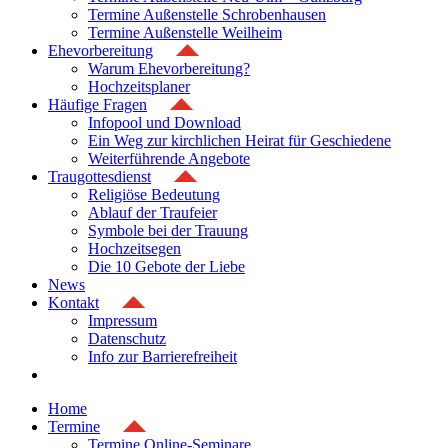
Termine Außenstelle Schrobenhausen
Termine Außenstelle Weilheim
Ehevorbereitung
Warum Ehevorbereitung?
Hochzeitsplaner
Häufige Fragen
Infopool und Download
Ein Weg zur kirchlichen Heirat für Geschiedene
Weiterführende Angebote
Traugottesdienst
Religiöse Bedeutung
Ablauf der Traufeier
Symbole bei der Trauung
Hochzeitsegen
Die 10 Gebote der Liebe
News
Kontakt
Impressum
Datenschutz
Info zur Barrierefreiheit
Home
Termine
Termine Online-Seminare