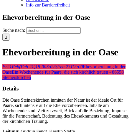
Info zur Barrierefreiheit
Ehevorbereitung in der Oase
Suche nach:
Ehevorbereitung in der Oase
Fr
21
Feb
(Feb 21)
18:00
So
23
(Feb 23)
13:00
Ehevorbereitung in der
Oase
Ein Wochenende für Paare, die sich kirchlich trauen - 86558
Steinerskirchen
Details
Die Oase Steinerskirchen inmitten der Natur ist der ideale Ort für
Paare, sich intensiv auf die Ehe vorzubereiten. Inhalte am
Wochenende sind: Zeit zu zweit, Blick auf die Beziehung, Impulse
für die Partnerschaft, Bedeutung des Ehesakraments und Gestaltung
der kirchlichen Trauung.
Leitung:
Gudrun Fendt, Kerstin Steffe