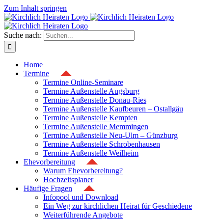
Zum Inhalt springen
Suche nach:
Home
Termine
Termine Online-Seminare
Termine Außenstelle Augsburg
Termine Außenstelle Donau-Ries
Termine Außenstelle Kaufbeuren – Ostallgäu
Termine Außenstelle Kempten
Termine Außenstelle Memmingen
Termine Außenstelle Neu-Ulm – Günzburg
Termine Außenstelle Schrobenhausen
Termine Außenstelle Weilheim
Ehevorbereitung
Warum Ehevorbereitung?
Hochzeitsplaner
Häufige Fragen
Infopool und Download
Ein Weg zur kirchlichen Heirat für Geschiedene
Weiterführende Angebote