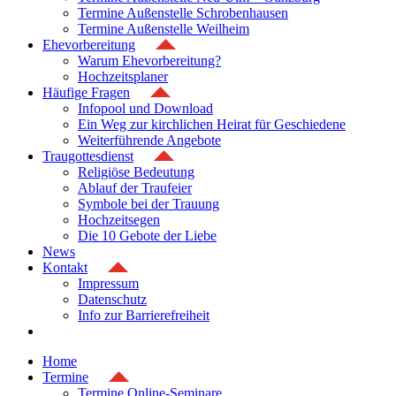
Termine Außenstelle Schrobenhausen
Termine Außenstelle Weilheim
Ehevorbereitung
Warum Ehevorbereitung?
Hochzeitsplaner
Häufige Fragen
Infopool und Download
Ein Weg zur kirchlichen Heirat für Geschiedene
Weiterführende Angebote
Traugottesdienst
Religiöse Bedeutung
Ablauf der Traufeier
Symbole bei der Trauung
Hochzeitsegen
Die 10 Gebote der Liebe
News
Kontakt
Impressum
Datenschutz
Info zur Barrierefreiheit
Home
Termine
Termine Online-Seminare