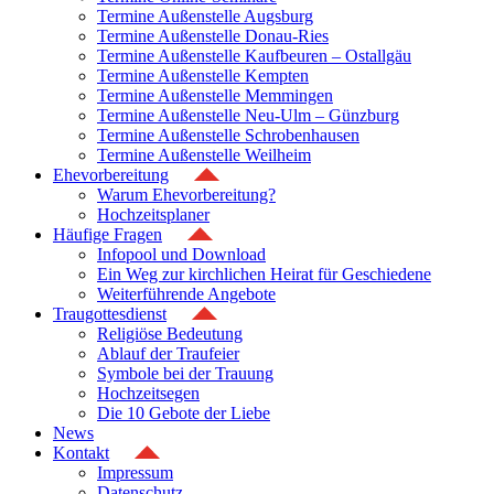
Termine Außenstelle Augsburg
Termine Außenstelle Donau-Ries
Termine Außenstelle Kaufbeuren – Ostallgäu
Termine Außenstelle Kempten
Termine Außenstelle Memmingen
Termine Außenstelle Neu-Ulm – Günzburg
Termine Außenstelle Schrobenhausen
Termine Außenstelle Weilheim
Ehevorbereitung
Warum Ehevorbereitung?
Hochzeitsplaner
Häufige Fragen
Infopool und Download
Ein Weg zur kirchlichen Heirat für Geschiedene
Weiterführende Angebote
Traugottesdienst
Religiöse Bedeutung
Ablauf der Traufeier
Symbole bei der Trauung
Hochzeitsegen
Die 10 Gebote der Liebe
News
Kontakt
Impressum
Datenschutz