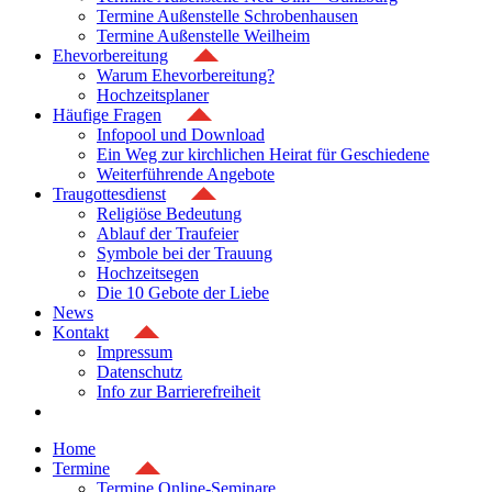
Termine Außenstelle Schrobenhausen
Termine Außenstelle Weilheim
Ehevorbereitung
Warum Ehevorbereitung?
Hochzeitsplaner
Häufige Fragen
Infopool und Download
Ein Weg zur kirchlichen Heirat für Geschiedene
Weiterführende Angebote
Traugottesdienst
Religiöse Bedeutung
Ablauf der Traufeier
Symbole bei der Trauung
Hochzeitsegen
Die 10 Gebote der Liebe
News
Kontakt
Impressum
Datenschutz
Info zur Barrierefreiheit
Home
Termine
Termine Online-Seminare