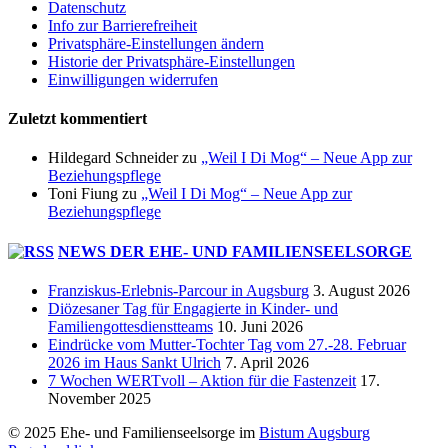
Datenschutz
Info zur Barrierefreiheit
Privatsphäre-Einstellungen ändern
Historie der Privatsphäre-Einstellungen
Einwilligungen widerrufen
Zuletzt kommentiert
Hildegard Schneider
zu
„Weil I Di Mog“ – Neue App zur
Beziehungspflege
Toni Fiung
zu
„Weil I Di Mog“ – Neue App zur
Beziehungspflege
NEWS DER EHE- UND FAMILIENSEELSORGE
Franziskus-Erlebnis-Parcour in Augsburg
3. August 2026
Diözesaner Tag für Engagierte in Kinder- und
Familiengottesdienstteams
10. Juni 2026
Eindrücke vom Mutter-Tochter Tag vom 27.-28. Februar
2026 im Haus Sankt Ulrich
7. April 2026
7 Wochen WERTvoll – Aktion für die Fastenzeit
17.
November 2025
© 2025 Ehe- und Familienseelsorge im
Bistum Augsburg