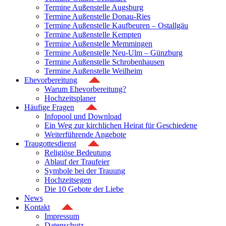
Termine Außenstelle Augsburg
Termine Außenstelle Donau-Ries
Termine Außenstelle Kaufbeuren – Ostallgäu
Termine Außenstelle Kempten
Termine Außenstelle Memmingen
Termine Außenstelle Neu-Ulm – Günzburg
Termine Außenstelle Schrobenhausen
Termine Außenstelle Weilheim
Ehevorbereitung
Warum Ehevorbereitung?
Hochzeitsplaner
Häufige Fragen
Infopool und Download
Ein Weg zur kirchlichen Heirat für Geschiedene
Weiterführende Angebote
Traugottesdienst
Religiöse Bedeutung
Ablauf der Traufeier
Symbole bei der Trauung
Hochzeitsegen
Die 10 Gebote der Liebe
News
Kontakt
Impressum
Datenschutz