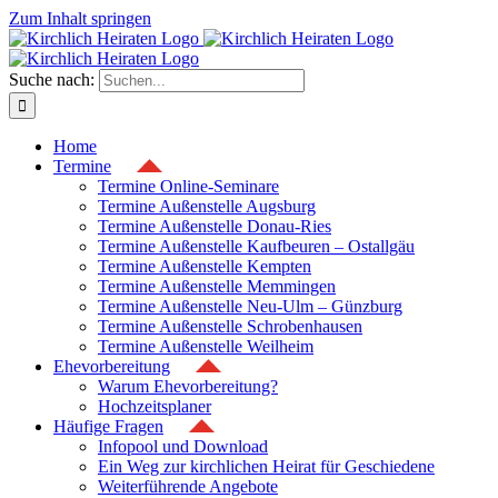
Zum Inhalt springen
Suche nach:
Home
Termine
Termine Online-Seminare
Termine Außenstelle Augsburg
Termine Außenstelle Donau-Ries
Termine Außenstelle Kaufbeuren – Ostallgäu
Termine Außenstelle Kempten
Termine Außenstelle Memmingen
Termine Außenstelle Neu-Ulm – Günzburg
Termine Außenstelle Schrobenhausen
Termine Außenstelle Weilheim
Ehevorbereitung
Warum Ehevorbereitung?
Hochzeitsplaner
Häufige Fragen
Infopool und Download
Ein Weg zur kirchlichen Heirat für Geschiedene
Weiterführende Angebote