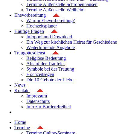
Termine Außenstelle Schrobenhausen
Termine Außenstelle Weilheim
Ehevorbereitung
Warum Ehevorbereitung?
Hochzeitsplaner
Häufige Fragen
Infopool und Download
Ein Weg zur kirchlichen Heirat für Geschiedene
Weiterführende Angebote
Traugottesdienst
Religiöse Bedeutung
Ablauf der Traufeier
Symbole bei der Trauung
Hochzeitsegen
Die 10 Gebote der Liebe
News
Kontakt
Impressum
Datenschutz
Info zur Barrierefreiheit
Home
Termine
Termine Online-Seminare