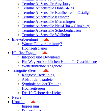
Termine Außenstelle Augsburg
Termine Außenstelle Donau-Ries
Termine Außenstelle Kaufbeuren – Ostallgäu
Termine Außenstelle Kempten
Termine Außenstelle Memmingen
Termine Außenstelle Neu-Ulm – Günzburg
Termine Außenstelle Schrobenhausen
Termine Außenstelle Weilheim
Ehevorbereitung
Warum Ehevorbereitung?
Hochzeitsplaner
Häufige Fragen
Infopool und Download
Ein Weg zur kirchlichen Heirat für Geschiedene
Weiterführende Angebote
Traugottesdienst
Religiöse Bedeutung
Ablauf der Traufeier
Symbole bei der Trauung
Hochzeitsegen
Die 10 Gebote der Liebe
News
Kontakt
Impressum
Datenschutz