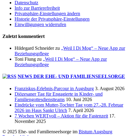
Datenschutz
Info zur Barrierefreiheit
Privatsphäre-Einstellungen ändern
Historie der Privatsphäre-Einstellungen
Einwilligungen widerrufen
Zuletzt kommentiert
Hildegard Schneider
zu
„Weil I Di Mog“ – Neue App zur
Beziehungspflege
Toni Fiung
zu
„Weil I Di Mog“ – Neue App zur
Beziehungspflege
NEWS DER EHE- UND FAMILIENSEELSORGE
Franziskus-Erlebnis-Parcour in Augsburg
3. August 2026
Diözesaner Tag für Engagierte in Kinder- und
Familiengottesdienstteams
10. Juni 2026
Eindrücke vom Mutter-Tochter Tag vom 27.-28. Februar
2026 im Haus Sankt Ulrich
7. April 2026
7 Wochen WERTvoll – Aktion für die Fastenzeit
17.
November 2025
© 2025 Ehe- und Familienseelsorge im
Bistum Augsburg