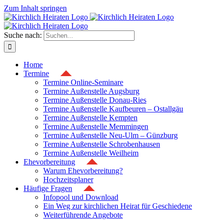
Zum Inhalt springen
Suche nach:
Home
Termine
Termine Online-Seminare
Termine Außenstelle Augsburg
Termine Außenstelle Donau-Ries
Termine Außenstelle Kaufbeuren – Ostallgäu
Termine Außenstelle Kempten
Termine Außenstelle Memmingen
Termine Außenstelle Neu-Ulm – Günzburg
Termine Außenstelle Schrobenhausen
Termine Außenstelle Weilheim
Ehevorbereitung
Warum Ehevorbereitung?
Hochzeitsplaner
Häufige Fragen
Infopool und Download
Ein Weg zur kirchlichen Heirat für Geschiedene
Weiterführende Angebote