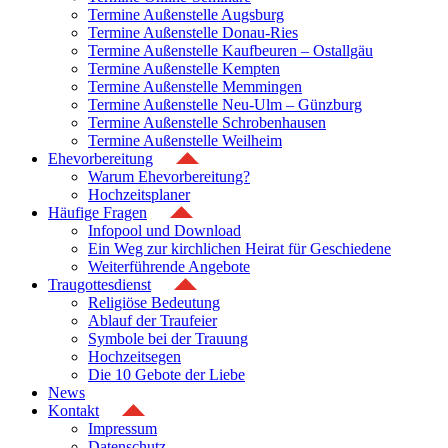
Termine Außenstelle Augsburg
Termine Außenstelle Donau-Ries
Termine Außenstelle Kaufbeuren – Ostallgäu
Termine Außenstelle Kempten
Termine Außenstelle Memmingen
Termine Außenstelle Neu-Ulm – Günzburg
Termine Außenstelle Schrobenhausen
Termine Außenstelle Weilheim
Ehevorbereitung
Warum Ehevorbereitung?
Hochzeitsplaner
Häufige Fragen
Infopool und Download
Ein Weg zur kirchlichen Heirat für Geschiedene
Weiterführende Angebote
Traugottesdienst
Religiöse Bedeutung
Ablauf der Traufeier
Symbole bei der Trauung
Hochzeitsegen
Die 10 Gebote der Liebe
News
Kontakt
Impressum
Datenschutz