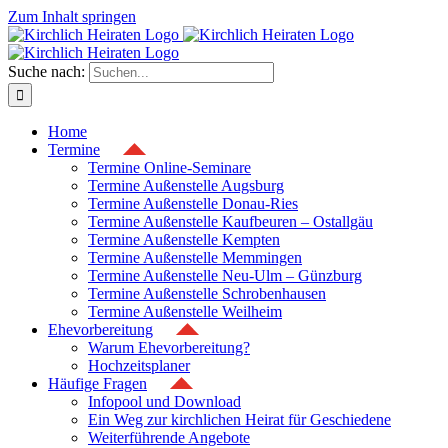
Zum Inhalt springen
Suche nach:
Home
Termine
Termine Online-Seminare
Termine Außenstelle Augsburg
Termine Außenstelle Donau-Ries
Termine Außenstelle Kaufbeuren – Ostallgäu
Termine Außenstelle Kempten
Termine Außenstelle Memmingen
Termine Außenstelle Neu-Ulm – Günzburg
Termine Außenstelle Schrobenhausen
Termine Außenstelle Weilheim
Ehevorbereitung
Warum Ehevorbereitung?
Hochzeitsplaner
Häufige Fragen
Infopool und Download
Ein Weg zur kirchlichen Heirat für Geschiedene
Weiterführende Angebote