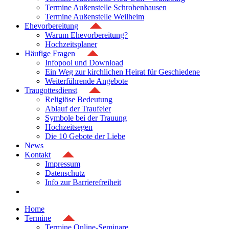
Termine Außenstelle Schrobenhausen
Termine Außenstelle Weilheim
Ehevorbereitung
Warum Ehevorbereitung?
Hochzeitsplaner
Häufige Fragen
Infopool und Download
Ein Weg zur kirchlichen Heirat für Geschiedene
Weiterführende Angebote
Traugottesdienst
Religiöse Bedeutung
Ablauf der Traufeier
Symbole bei der Trauung
Hochzeitsegen
Die 10 Gebote der Liebe
News
Kontakt
Impressum
Datenschutz
Info zur Barrierefreiheit
Home
Termine
Termine Online-Seminare