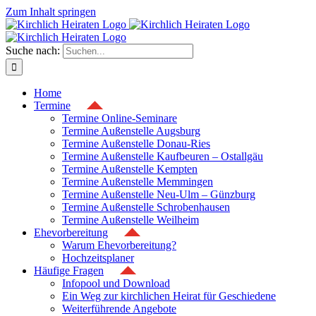
Zum Inhalt springen
Suche nach:
Home
Termine
Termine Online-Seminare
Termine Außenstelle Augsburg
Termine Außenstelle Donau-Ries
Termine Außenstelle Kaufbeuren – Ostallgäu
Termine Außenstelle Kempten
Termine Außenstelle Memmingen
Termine Außenstelle Neu-Ulm – Günzburg
Termine Außenstelle Schrobenhausen
Termine Außenstelle Weilheim
Ehevorbereitung
Warum Ehevorbereitung?
Hochzeitsplaner
Häufige Fragen
Infopool und Download
Ein Weg zur kirchlichen Heirat für Geschiedene
Weiterführende Angebote