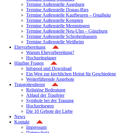
Termine Außenstelle Augsburg
Termine Außenstelle Donau-Ries
Termine Außenstelle Kaufbeuren – Ostallgäu
Termine Außenstelle Kempten
Termine Außenstelle Memmingen
Termine Außenstelle Neu-Ulm – Günzburg
Termine Außenstelle Schrobenhausen
Termine Außenstelle Weilheim
Ehevorbereitung
Warum Ehevorbereitung?
Hochzeitsplaner
Häufige Fragen
Infopool und Download
Ein Weg zur kirchlichen Heirat für Geschiedene
Weiterführende Angebote
Traugottesdienst
Religiöse Bedeutung
Ablauf der Traufeier
Symbole bei der Trauung
Hochzeitsegen
Die 10 Gebote der Liebe
News
Kontakt
Impressum
Datenschutz