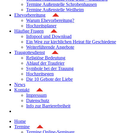
Termine Außenstelle Schrobenhausen
Termine Außenstelle Weilheim
Ehevorbereitung
Warum Ehevorbereitung?
Hochzeitsplaner
Häufige Fragen
Infopool und Download
Ein Weg zur kirchlichen Heirat für Geschiedene
Weiterführende Angebote
Traugottesdienst
Religiöse Bedeutung
Ablauf der Traufeier
Symbole bei der Trauung
Hochzeitsegen
Die 10 Gebote der Liebe
News
Kontakt
Impressum
Datenschutz
Info zur Barrierefreiheit
Home
Termine
Termine Online-Seminare