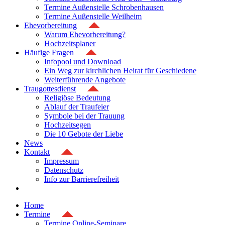
Termine Außenstelle Schrobenhausen
Termine Außenstelle Weilheim
Ehevorbereitung
Warum Ehevorbereitung?
Hochzeitsplaner
Häufige Fragen
Infopool und Download
Ein Weg zur kirchlichen Heirat für Geschiedene
Weiterführende Angebote
Traugottesdienst
Religiöse Bedeutung
Ablauf der Traufeier
Symbole bei der Trauung
Hochzeitsegen
Die 10 Gebote der Liebe
News
Kontakt
Impressum
Datenschutz
Info zur Barrierefreiheit
Home
Termine
Termine Online-Seminare