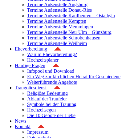
Termine Außenstelle Augsburg
Termine Außenstelle Donau-Ries
Termine Außenstelle Kaufbeuren – Ostallgäu
Termine Außenstelle Kempten
Termine Außenstelle Memmingen
Termine Außenstelle Neu-Ulm – Günzburg
Termine Außenstelle Schrobenhausen
Termine Außenstelle Weilheim
Ehevorbereitung
Warum Ehevorbereitung?
Hochzeitsplaner
Häufige Fragen
Infopool und Download
Ein Weg zur kirchlichen Heirat für Geschiedene
Weiterführende Angebote
Traugottesdienst
Religiöse Bedeutung
Ablauf der Traufeier
Symbole bei der Trauung
Hochzeitsegen
Die 10 Gebote der Liebe
News
Kontakt
Impressum
Datenschutz