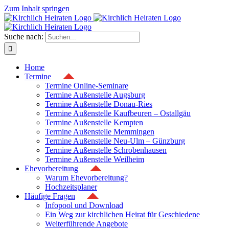
Zum Inhalt springen
Suche nach:
Home
Termine
Termine Online-Seminare
Termine Außenstelle Augsburg
Termine Außenstelle Donau-Ries
Termine Außenstelle Kaufbeuren – Ostallgäu
Termine Außenstelle Kempten
Termine Außenstelle Memmingen
Termine Außenstelle Neu-Ulm – Günzburg
Termine Außenstelle Schrobenhausen
Termine Außenstelle Weilheim
Ehevorbereitung
Warum Ehevorbereitung?
Hochzeitsplaner
Häufige Fragen
Infopool und Download
Ein Weg zur kirchlichen Heirat für Geschiedene
Weiterführende Angebote