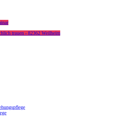
inar
rchlich trauen - 82362 Weilheim
ehungspflege
lege