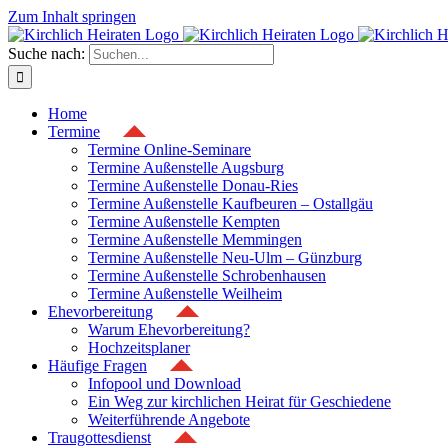
Zum Inhalt springen
Suche nach:
Home
Termine
Termine Online-Seminare
Termine Außenstelle Augsburg
Termine Außenstelle Donau-Ries
Termine Außenstelle Kaufbeuren – Ostallgäu
Termine Außenstelle Kempten
Termine Außenstelle Memmingen
Termine Außenstelle Neu-Ulm – Günzburg
Termine Außenstelle Schrobenhausen
Termine Außenstelle Weilheim
Ehevorbereitung
Warum Ehevorbereitung?
Hochzeitsplaner
Häufige Fragen
Infopool und Download
Ein Weg zur kirchlichen Heirat für Geschiedene
Weiterführende Angebote
Traugottesdienst