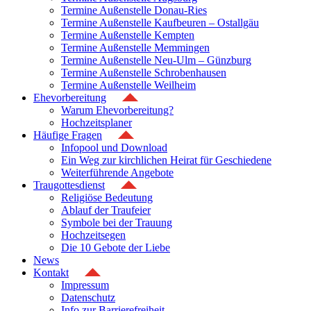
Termine Außenstelle Donau-Ries
Termine Außenstelle Kaufbeuren – Ostallgäu
Termine Außenstelle Kempten
Termine Außenstelle Memmingen
Termine Außenstelle Neu-Ulm – Günzburg
Termine Außenstelle Schrobenhausen
Termine Außenstelle Weilheim
Ehevorbereitung
Warum Ehevorbereitung?
Hochzeitsplaner
Häufige Fragen
Infopool und Download
Ein Weg zur kirchlichen Heirat für Geschiedene
Weiterführende Angebote
Traugottesdienst
Religiöse Bedeutung
Ablauf der Traufeier
Symbole bei der Trauung
Hochzeitsegen
Die 10 Gebote der Liebe
News
Kontakt
Impressum
Datenschutz
Info zur Barrierefreiheit