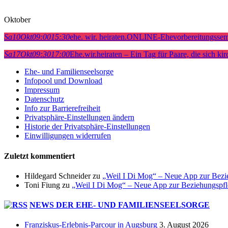
Oktober
Sa
10
Okt
09:00
15:30
ehe. wir. heiraten.
ONLINE-Ehevorbereitungssem
Sa
17
Okt
09:30
17:00
Ehe.wir.heiraten – Ein Tag für Paare, die sich ki
Ehe- und Familienseelsorge
Infopool und Download
Impressum
Datenschutz
Info zur Barrierefreiheit
Privatsphäre-Einstellungen ändern
Historie der Privatsphäre-Einstellungen
Einwilligungen widerrufen
Zuletzt kommentiert
Hildegard Schneider
zu
„Weil I Di Mog“ – Neue App zur Bezi
Toni Fiung
zu
„Weil I Di Mog“ – Neue App zur Beziehungspf
NEWS DER EHE- UND FAMILIENSEELSORGE
Franziskus-Erlebnis-Parcour in Augsburg
3. August 2026