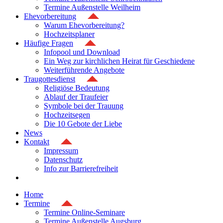
Termine Außenstelle Weilheim
Ehevorbereitung
Warum Ehevorbereitung?
Hochzeitsplaner
Häufige Fragen
Infopool und Download
Ein Weg zur kirchlichen Heirat für Geschiedene
Weiterführende Angebote
Traugottesdienst
Religiöse Bedeutung
Ablauf der Traufeier
Symbole bei der Trauung
Hochzeitsegen
Die 10 Gebote der Liebe
News
Kontakt
Impressum
Datenschutz
Info zur Barrierefreiheit
Home
Termine
Termine Online-Seminare
Termine Außenstelle Augsburg