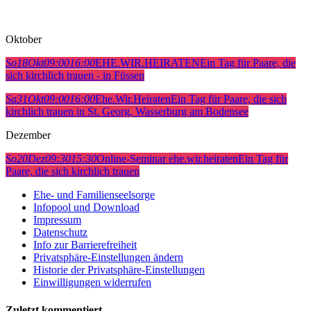
Oktober
So
18
Okt
09:00
16:00
EHE.WIR.HEIRATEN
Ein Tag für Paare, die
sich kirchlich trauen - in Füssen
Sa
31
Okt
09:00
16:00
Ehe.Wir.Heiraten
Ein Tag für Paare, die sich
kirchlich trauen in St. Georg, Wasserburg am Bodensee
Dezember
So
20
Dez
09:30
15:30
Online-Seminar ehe.wir.heiraten
Ein Tag für
Paare, die sich kirchlich trauen
Ehe- und Familienseelsorge
Infopool und Download
Impressum
Datenschutz
Info zur Barrierefreiheit
Privatsphäre-Einstellungen ändern
Historie der Privatsphäre-Einstellungen
Einwilligungen widerrufen
Zuletzt kommentiert