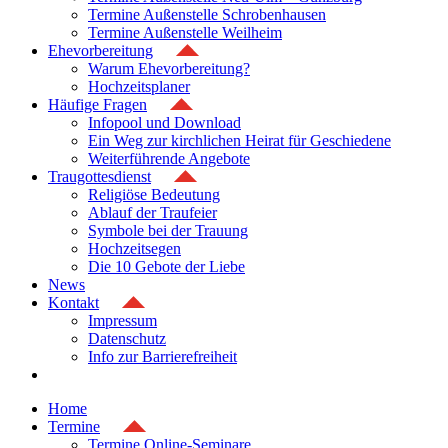
Termine Außenstelle Schrobenhausen
Termine Außenstelle Weilheim
Ehevorbereitung
Warum Ehevorbereitung?
Hochzeitsplaner
Häufige Fragen
Infopool und Download
Ein Weg zur kirchlichen Heirat für Geschiedene
Weiterführende Angebote
Traugottesdienst
Religiöse Bedeutung
Ablauf der Traufeier
Symbole bei der Trauung
Hochzeitsegen
Die 10 Gebote der Liebe
News
Kontakt
Impressum
Datenschutz
Info zur Barrierefreiheit
Home
Termine
Termine Online-Seminare