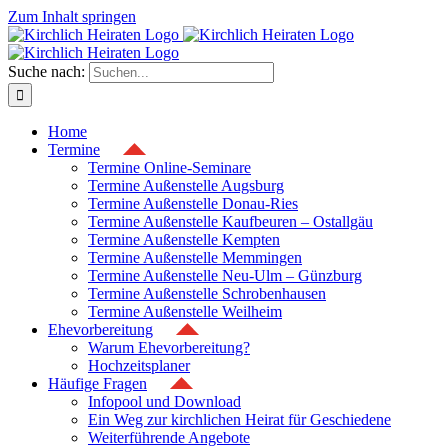
Zum Inhalt springen
Suche nach:
Home
Termine
Termine Online-Seminare
Termine Außenstelle Augsburg
Termine Außenstelle Donau-Ries
Termine Außenstelle Kaufbeuren – Ostallgäu
Termine Außenstelle Kempten
Termine Außenstelle Memmingen
Termine Außenstelle Neu-Ulm – Günzburg
Termine Außenstelle Schrobenhausen
Termine Außenstelle Weilheim
Ehevorbereitung
Warum Ehevorbereitung?
Hochzeitsplaner
Häufige Fragen
Infopool und Download
Ein Weg zur kirchlichen Heirat für Geschiedene
Weiterführende Angebote