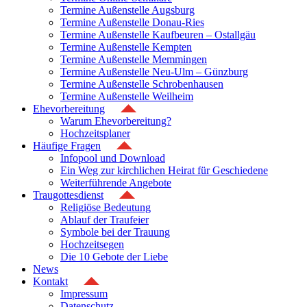
Termine Außenstelle Augsburg
Termine Außenstelle Donau-Ries
Termine Außenstelle Kaufbeuren – Ostallgäu
Termine Außenstelle Kempten
Termine Außenstelle Memmingen
Termine Außenstelle Neu-Ulm – Günzburg
Termine Außenstelle Schrobenhausen
Termine Außenstelle Weilheim
Ehevorbereitung
Warum Ehevorbereitung?
Hochzeitsplaner
Häufige Fragen
Infopool und Download
Ein Weg zur kirchlichen Heirat für Geschiedene
Weiterführende Angebote
Traugottesdienst
Religiöse Bedeutung
Ablauf der Traufeier
Symbole bei der Trauung
Hochzeitsegen
Die 10 Gebote der Liebe
News
Kontakt
Impressum
Datenschutz