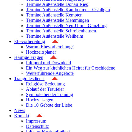
Termine Außenstelle Donau-Ries
Termine Außenstelle Kaufbeuren – Ostallgäu
Termine Außenstelle Kempten
Termine Außenstelle Memmingen
Termine Außenstelle Neu-Ulm – Günzburg
Termine Außenstelle Schrobenhausen
Termine Außenstelle Weilheim
Ehevorbereitung
Warum Ehevorbereitung?
Hochzeitsplaner
Häufige Fragen
Infopool und Download
Ein Weg zur kirchlichen Heirat für Geschiedene
Weiterführende Angebote
Traugottesdienst
Religiöse Bedeutung
Ablauf der Traufeier
Symbole bei der Trauung
Hochzeitsegen
Die 10 Gebote der Liebe
News
Kontakt
Impressum
Datenschutz
Info zur Barrierefreiheit