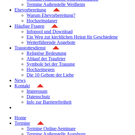
Termine Außenstelle Weilheim
Ehevorbereitung
Warum Ehevorbereitung?
Hochzeitsplaner
Häufige Fragen
Infopool und Download
Ein Weg zur kirchlichen Heirat für Geschiedene
Weiterführende Angebote
Traugottesdienst
Religiöse Bedeutung
Ablauf der Traufeier
Symbole bei der Trauung
Hochzeitsegen
Die 10 Gebote der Liebe
News
Kontakt
Impressum
Datenschutz
Info zur Barrierefreiheit
Home
Termine
Termine Online-Seminare
Termine Außenstelle Augsburg