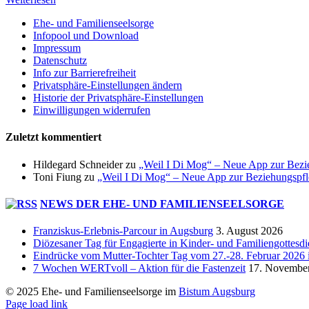
Ehe- und Familienseelsorge
Infopool und Download
Impressum
Datenschutz
Info zur Barrierefreiheit
Privatsphäre-Einstellungen ändern
Historie der Privatsphäre-Einstellungen
Einwilligungen widerrufen
Zuletzt kommentiert
Hildegard Schneider
zu
„Weil I Di Mog“ – Neue App zur Bezi
Toni Fiung
zu
„Weil I Di Mog“ – Neue App zur Beziehungspf
NEWS DER EHE- UND FAMILIENSEELSORGE
Franziskus-Erlebnis-Parcour in Augsburg
3. August 2026
Diözesaner Tag für Engagierte in Kinder- und Familiengottesdi
Eindrücke vom Mutter-Tochter Tag vom 27.-28. Februar 2026 
7 Wochen WERTvoll – Aktion für die Fastenzeit
17. Novembe
© 2025 Ehe- und Familienseelsorge im
Bistum Augsburg
Page load link